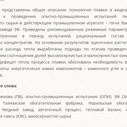
 представлены общее описание технологии плавки в жидко
ы к проведению опытно-промышленных испытаний пер
го сырья в действующем промышленном агрегате – печи Ва
заводе ЗФ. Приведены рекомендованные режимные параметр
отренные в период испытаний, рациональный состав 
х концентратов. На основании результатов оценочных расче
 и расхода тепла выработаны подходы по этапам проведе
ем соотношения долей высокосернистых и малосернистых кон
дефицит тепла процесса плавки, обоснована необходимость 
ихты энергетически емких компонентов – каменного угля и 
а.
е слова:
юкова (ПВ), опытно-промышленные испытания (ОПИ), ЗФ (З
, Талнахская обогатительная фабрика, Норильская обога
, Медный завод, автогенный процесс, тепловой баланс, к
я смесь (КВС), малосернистое сырье