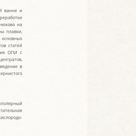
й ванне и
еработки
нюкова на
ы плавки,
основных
тов статей
ния ОПИ с
центратов,
введение в
сернистого
аполярный
тительная
ислородо-