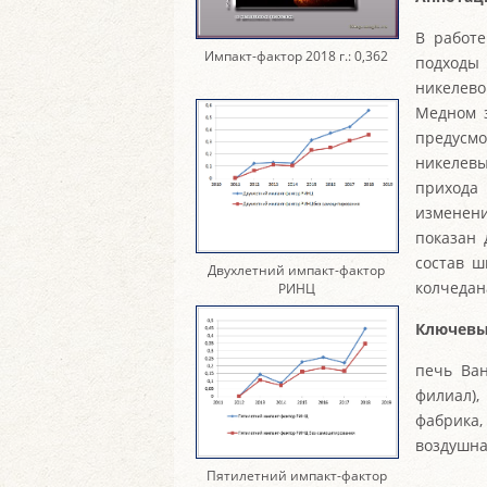
В работе
Импакт-фактор 2018 г.: 0,362
подход
никелево
Медном 
предусм
никелевы
прихода
изменени
показан 
состав ш
Двухлетний импакт-фактор
колчедан
РИНЦ
Ключевы
печь Ван
филиал)
фабрика
воздушна
Пятилетний импакт-фактор