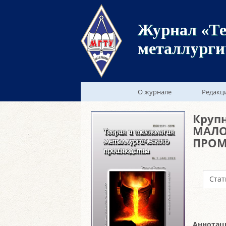
Журнал «Те
металлурги
О журнале
Редакц
Круп
МАЛО
ПРОМ
Стат
Аннотац