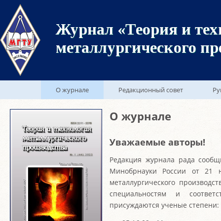
Журнал «Теория и тех
металлургического пр
О журнале
Редакционный совет
Ру
О журнале
Уважаемые авторы!
Редакция журнала рада сообщ
Минобрнауки России от 21 н
металлургического производс
специальностям и соотве
присуждаются ученые степени: