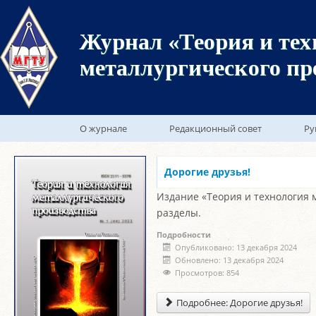
Журнал «Теория и тех
металлургического пр
О журнале
Редакционный совет
Ру
Дорогие друзья!
Издание «Теория и технология 
разделы.
Подробности
Опубликовано: 13 декабря 2024
Обновлено: 13 декабря 2024
Просмотров: 854
Подробнее: Дорогие друзья!