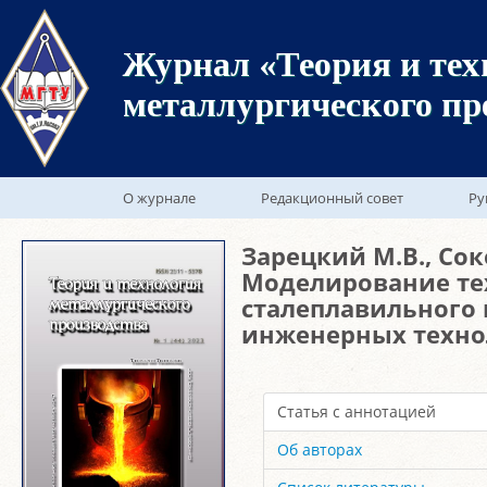
Журнал «Теория и тех
металлургического пр
О журнале
Редакционный совет
Ру
Зарецкий М.В., Соко
Моделирование те
сталеплавильного
инженерных техно
Статья с аннотацией
Об авторах