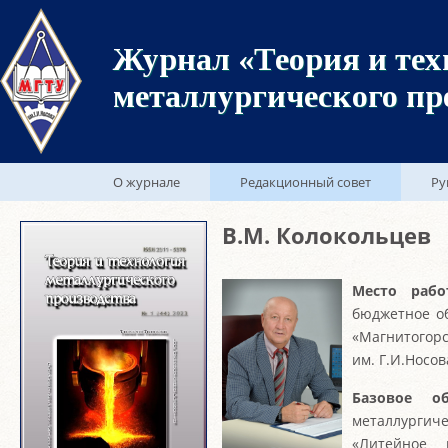
Журнал «Теория и тех
металлургического пр
О журнале
Редакционный совет
Ру
В.М. Колокольцев
Место рабо
бюджетное о
«Магнитогор
им. Г.И.Носов
Базовое об
металлургиче
«Литейное 