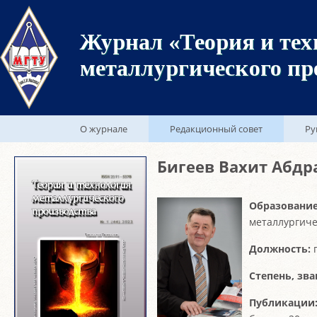
Журнал «Теория и тех
металлургического пр
О журнале
Редакционный совет
Ру
Бигеев Вахит Абд
Образование
металлургиче
Должность:
Степень, зва
Публикации