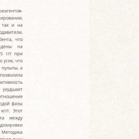
еагентов-
ировании,
 так и на
одавители,
ента, что
едены на
5 г/т при
 угля, что
 пульпы, а
позволила
активность
 ухудшает
отношение
ёрдой фазы
кг/т. Этот
ота между
дозировки
 Методика