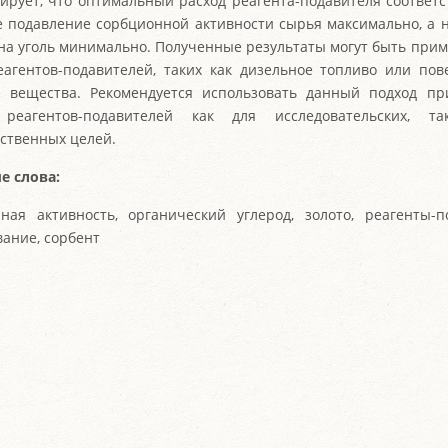
ирует, что оптимальный расход реагента-подавителя соответс
де подавление сорбционной активности сырья максимально, а 
на уголь минимально. Полученные результаты могут быть при
еагентов-подавителей, таких как дизельное топливо или пов
 вещества. Рекомендуется использовать данный подход пр
 реагентов-подавителей как для исследовательских, 
ственных целей.
е слова:
ная активность, органический углерод, золото, реагенты-п
ание, сорбент