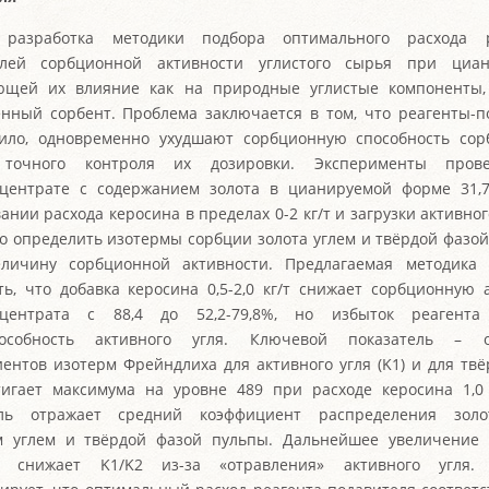
разработка методики подбора оптимального расхода р
елей сорбционной активности углистого сырья при циан
ющей их влияние как на природные углистые компоненты,
енный сорбент. Проблема заключается в том, что реагенты-п
ило, одновременно ухудшают сорбционную способность сорб
 точного контроля их дозировки. Эксперименты пров
центрате с содержанием золота в цианируемой форме 31,7
нии расхода керосина в пределах 0-2 кг/т и загрузки активного
о определить изотермы сорбции золота углем и твёрдой фазой
еличину сорбционной активности. Предлагаемая методика 
ть, что добавка керосина 0,5-2,0 кг/т снижает сорбционную 
нцентрата с 88,4 до 52,2-79,8%, но избыток реагента
пособность активного угля. Ключевой показатель – 
ентов изотерм Фрейндлиха для активного угля (K1) и для тв
стигает максимума на уровне 489 при расходе керосина 1,0 
ель отражает средний коэффициент распределения зол
м углем и твёрдой фазой пульпы. Дальнейшее увеличение 
а снижает K1/K2 из-за «отравления» активного угля.