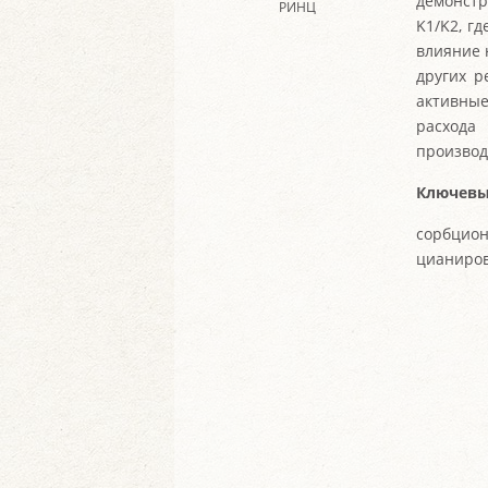
демонстр
РИНЦ
K1/K2, г
влияние 
других р
активные
расхода
производ
Ключевы
сорбцион
цианиров