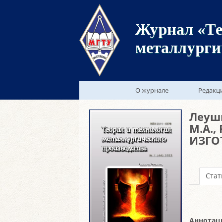
Журнал «Те
металлурги
О журнале
Редакц
Леуши
М.А.,
ИЗГО
Стат
Аннотац