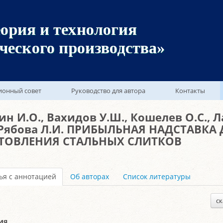
ория и технология
ческого производства»
ионный совет
Руководство для автора
Контакты
н И.О., Вахидов У.Ш., Кошелев О.С., 
 Рябова Л.И. ПРИБЫЛЬНАЯ НАДСТАВКА
ТОВЛЕНИЯ СТАЛЬНЫХ СЛИТКОВ
ья с аннотацией
Об авторах
Список литературы
ск
ия