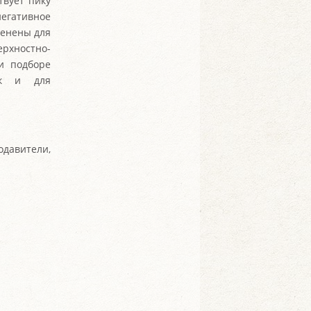
твует пику
негативное
менены для
ерхностно-
и подборе
так и для
одавители,