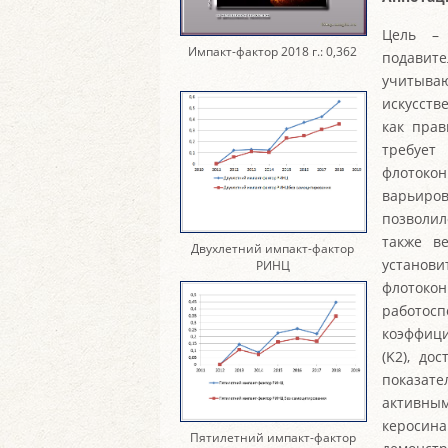
Цель – 
Импакт-фактор 2018 г.: 0,362
подавит
учитыва
искусств
как прав
требует
флотокон
варьирова
позволил
также в
Двухлетний импакт-фактор
установи
РИНЦ
флотоко
работос
коэффици
(K2), до
показат
активны
керосин
Пятилетний импакт-фактор