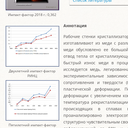
Список литературы
Импакт-фактор 2018 г.: 0,362
Аннотация
Рабочие стенки кристаллизато
изготавливают из меди с раз
меди обусловлено ее большо
отвод тепла от кристаллизующ
быстрый износ меди в проце
исследуется медь, легирован
Двухлетний импакт-фактор
экспериментальные зависимос
РИНЦ
сопротивления и твердости 
пластической деформации. 
деформации с увеличением кон
температура рекристаллизации
происходящих в сплавах 
проанализировано электросо
структурно чувствительным свой
Пятилетний импакт-фактор