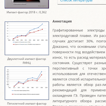
Список литературы
Импакт-фактор 2018 г.: 0,362
Аннотация
Графитированные электрод
электродуговой плавке. Их рас
случаях достигает 30%, поэт
Доказано, что основными стат
поверхности под воздействием
износ, то есть расход материал
Двухлетний импакт-фактор
состояния. Существуют разн
РИНЦ
перспективный с точки зр
использования для отечестве
является способ испарительног
работы является обзор раз-л
рекомендаций для примене
охлаждения ГЭ. Проведен пате
литературного обзора расс
Пятилетний импакт-фактор