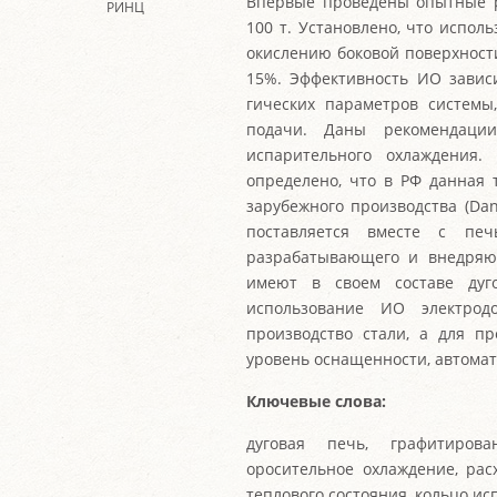
Впервые проведены опытные 
РИНЦ
100 т. Установлено, что испо
окислению боковой поверхности
15%. Эффективность ИО зависи
гических параметров системы
подачи. Даны рекомендаци
испарительного охлаждения.
определено, что в РФ данная 
зарубежного производства (Dani
поставляется вместе с пе
разрабатывающего и внедряю
имеют в своем составе дуг
использование ИО электрод
производство стали, а для п
уровень оснащенности, автомат
Ключевые слова:
дуговая печь, графитирова
оросительное охлаждение, рас
теплового состояния, кольцо и