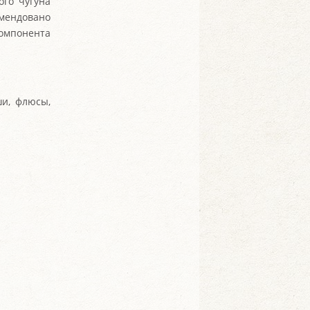
ого чугуна
омендовано
омпонента
ши, флюсы,