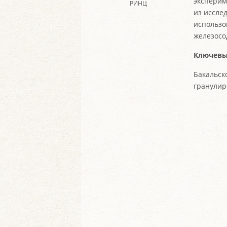
эксперим
РИНЦ
из иссле
использ
железосо
Ключевы
Бакальск
гранулир