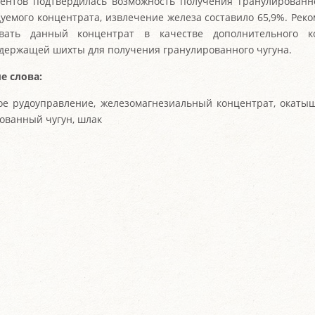
ентов подтвердилась возможность получения гранулированн
дуемого концентрата, извлечение железа составило 65,9%. Рек
овать данный концентрат в качестве дополнительного к
держащей шихты для получения гранулированного чугуна.
е слова:
ое рудоуправление, железомагнезиальный концентрат, окаты
ованный чугун, шлак