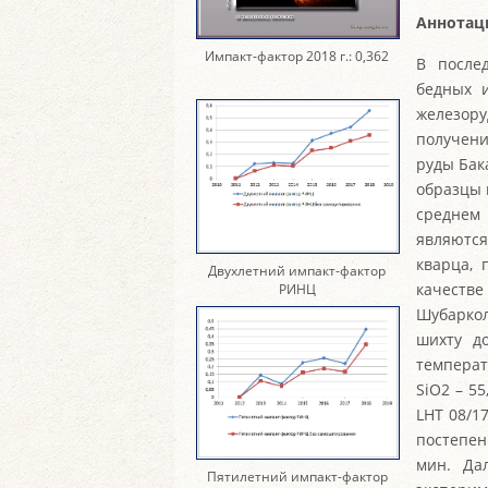
Аннотац
Импакт-фактор 2018 г.: 0,362
В после
бедных 
железору
получени
руды Бак
образцы 
среднем
являются
кварца, 
Двухлетний импакт-фактор
качеств
РИНЦ
Шубаркол
шихту д
температ
SiO2 – 5
LHT 08/1
постепен
мин. Да
Пятилетний импакт-фактор