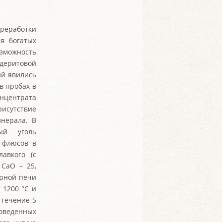
реработки
я богатых
зможность
идеритовой
ий явились
в пробах в
нцентрата
рисутствие
инерала. В
ный уголь
е флюсов в
авкого (с
 CaO – 25,
орной печи
 1200 °С и
 течение 5
оведенных