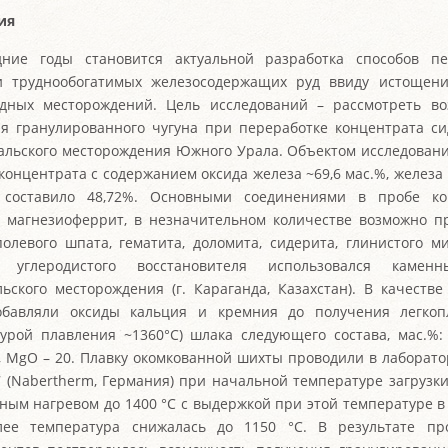
ия
дние годы становится актуальной разработка способов пе
и труднообогатимых железосодержащих руд ввиду истощени
дных месторождений. Цель исследований – рассмотреть во
я гранулированного чугуна при переработке концентрата с
альского месторождения Южного Урала. Объектом исследован
концентрата с содержанием оксида железа ~69,6 мас.%, железа 
 составило 48,72%. Основными соединениями в пробе ко
 магнезиоферрит, в незначительном количестве возможно п
полевого шпата, гематита, доломита, сидерита, глинистого м
е углеродистого восстановителя использовался камен
ьского месторождения (г. Караганда, Казахстан). В качеств
обавляли оксиды кальция и кремния до получения легкопл
урой плавления ~1360°С) шлака следующего состава, мас.%:
5, MgO – 20. Плавку окомкованной шихты проводили в лаборат
7 (Nabertherm, Германия) при начальной температуре загрузки
ным нагревом до 1400 °С с выдержкой при этой температуре в
лее температура снижалась до 1150 °С. В результате пр