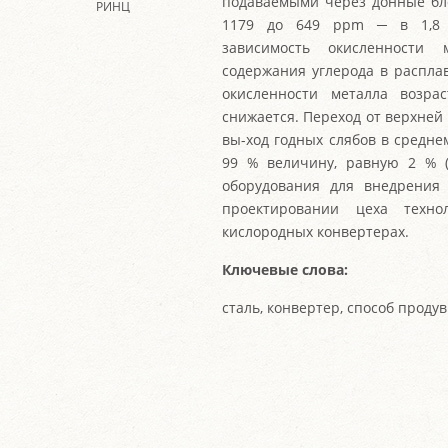
подаваемыми через донные бло
РИНЦ
1179 до 649 ppm ─ в 1,8 р
зависимость окисленности
содержания углерода в распла
окисленности металла возра
снижается. Переход от верхней
вы-ход годных слябов в средне
99 % величину, равную 2 % (
оборудования для внедрени
проектировании цеха техно
кислородных конвертерах.
Ключевые слова:
сталь, конвертер, способ продув