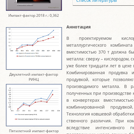
Список литературы
Импакт-фактор 2018 г.: 0,362
Аннотация
В проектируемом кислоро
металлургического комбинат
вместимостью 370 т должна бы
металла: сверху – кислородом, 
уже более тридцати лет в цехе
Комбинированная продувка 
Двухлетний импакт-фактор
продувкой, которые позволяю
РИНЦ
производимого металла. В р
полученных при производстве 
в конвертерах вместимость
комбинированной продувкой
Технология ковшевой обработк
ственного различия. При ко
вследствие интенсивного п
Пятилетний импакт-фактор