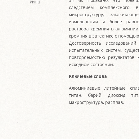
54 %. Показано, что повыш
РИНЦ
следствием комплексного
микроструктуру, заключаю
измельчении и более равно
раствора кремния в алюминии 
кремния в эвтектике с помощью
Достоверность исследований
испытательных систем, суще
повторяемостью результатов
исходном состоянии.
Ключевые слова
Алюминиевые литейные спла
титан, барий, диоксид тита
макроструктура, расплав.