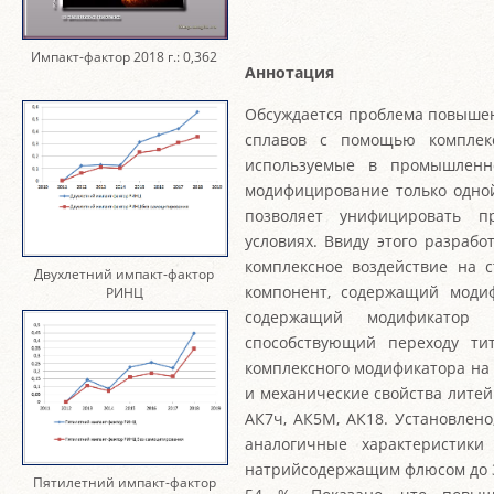
Импакт-фактор 2018 г.: 0,362
Аннотация
Обсуждается проблема повыше
сплавов с помощью комплек
используемые в промышленн
модифицирование только одной
позволяет унифицировать п
условиях. Ввиду этого разра
комплексное воздействие на с
Двухлетний импакт-фактор
компонент, содержащий модиф
РИНЦ
содержащий модификатор 
способствующий переходу ти
комплексного модификатора на 
и механические свойства лите
АК7ч, АК5М, АК18. Установлен
аналогичные характеристики
натрийсодержащим флюсом до 3
Пятилетний импакт-фактор