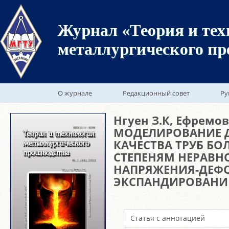
Журнал «Теория и тех
металлургического пр
О журнале
Редакционный совет
Ру
Нгуен З.К, Ефремо
МОДЕЛИРОВАНИЕ 
КАЧЕСТВА ТРУБ Б
СТЕПЕНЯМ НЕРАВН
НАПРЯЖЕНИЯ-ДЕФ
ЭКСПАНДИРОВАНИ
Статья с аннотацией