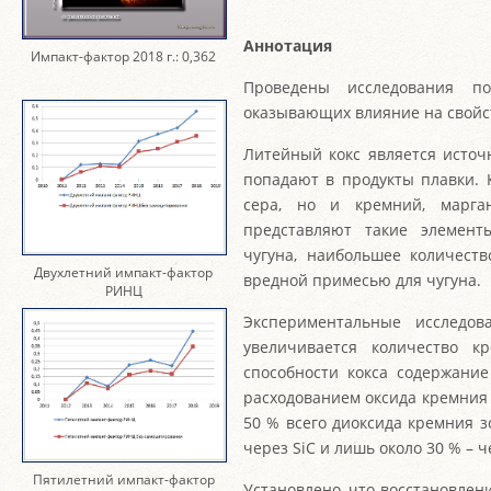
Аннотация
Импакт-фактор 2018 г.: 0,362
Проведены исследования по
оказывающих влияние на свойс
Литейный кокс является источ
попадают в продукты плавки. 
сера, но и кремний, марга
представляют такие элемент
чугуна, наибольшее количеств
Двухлетний импакт-фактор
вредной примесью для чугуна.
РИНЦ
Экспериментальные исследов
увеличивается количество к
способности кокса содержание
расходованием оксида кремния
50 % всего диоксида кремния з
через SiC и лишь около 30 % – ч
Пятилетний импакт-фактор
Установлено, что восстановлен