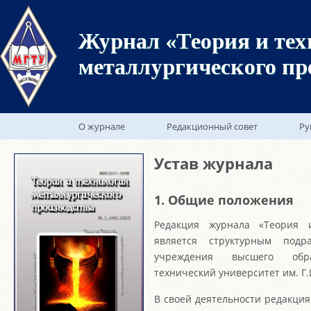
Журнал «Теория и тех
металлургического пр
О журнале
Редакционный совет
Ру
Устав журнала
1. Общие положения
Редакция журнала «Теория и
является структурным подра
учреждения высшего обра
технический университет им. Г.
В своей деятельности редакци