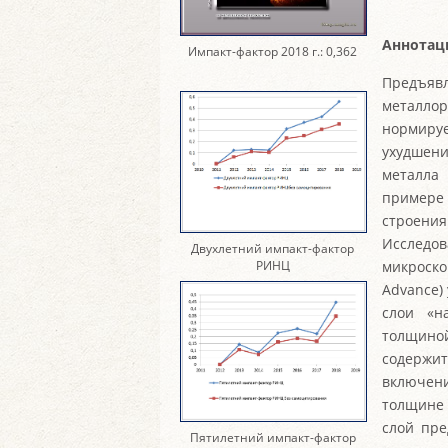
Аннотац
Импакт-фактор 2018 г.: 0,362
Предъяв
металло
нормируе
ухудшени
металла
примере
строения
Исследов
Двухлетний импакт-фактор
РИНЦ
микроско
Advance)
слои «н
толщиной
содержи
включени
толщине 
слой пре
Пятилетний импакт-фактор