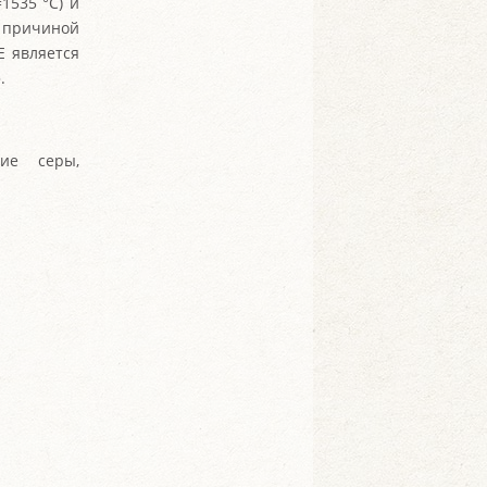
1535 °С) и
й причиной
Е является
.
ние серы,