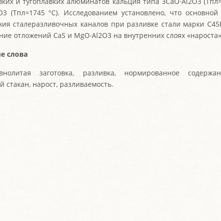
вких и тугоплавких алюминатов кальция типа 3CaO·Al2O3 (Tпл=
O3 (Tпл=1745 °С). Исследованием установлено, что основно
ния сталеразливочных каналов при разливке стали марки С45
ние отложений CaS и MgO∙Al2O3 на внутренних слоях «нароста»
е слова
внолитая заготовка, разливка, нормированное содержа
й стакан, нарост, разливаемость.