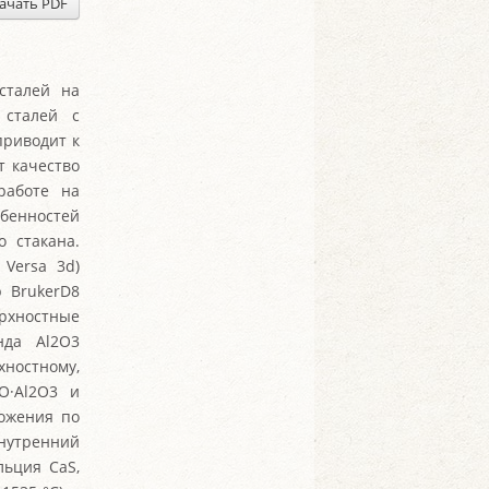
ачать PDF
сталей на
 сталей с
приводит к
т качество
работе на
бенностей
о стакана.
 Versa 3d)
р BrukerD8
ерхностные
нда Al2O3
ностному,
O·Al2O3 и
ложения по
Внутренний
льция СaS,