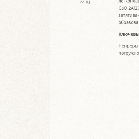
легкопла
РИНЦ
CaO·2Al2
затягива
образова
Ключевы
Непреры
погружно