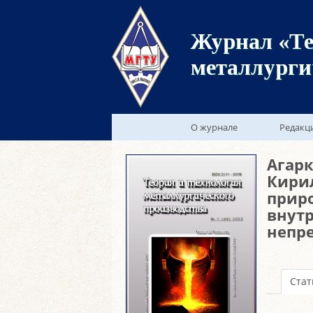
Журнал «Те
металлурги
О журнале
Редакц
Агарк
Кирил
прир
внутр
непре
Стат