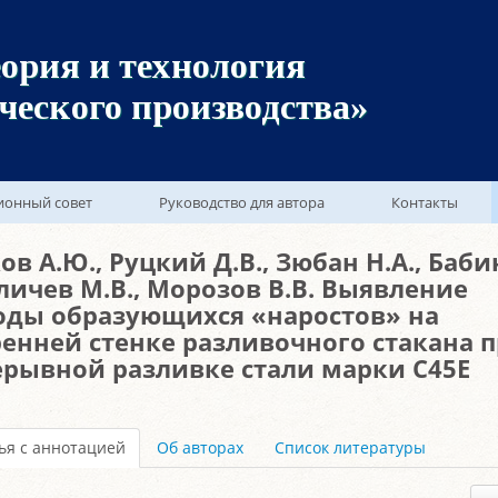
ория и технология
ческого производства»
ионный совет
Руководство для автора
Контакты
ов А.Ю., Руцкий Д.В., Зюбан Н.А., Бабин
ичев М.В., Морозов В.В. Выявление
оды образующихся «наростов» на
енней стенке разливочного стакана 
рывной разливке стали марки С45Е
ья с аннотацией
Об авторах
Список литературы