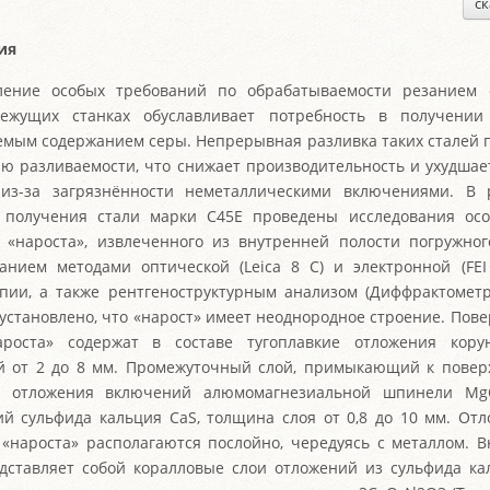
ск
ия
ление особых требований по обрабатываемости резанием 
режущих станках обуславливает потребность в получении
мым содержанием серы. Непрерывная разливка таких сталей 
ю разливаемости, что снижает производительность и ухудшае
 из-за загрязнённости неметаллическими включениями. В 
 получения стали марки С45Е проведены исследования осо
 «нароста», извлеченного из внутренней полости погружног
анием методами оптической (Leica 8 С) и электронной (FEI
пии, а также рентгеноструктурным анализом (Диффрактомет
 установлено, что «нарост» имеет неоднородное строение. Пов
ароста» содержат в составе тугоплавкие отложения кору
 от 2 до 8 мм. Промежуточный слой, примыкающий к поверх
т отложения включений алюмомагнезиальной шпинели Mg
й сульфида кальция CaS, толщина слоя от 0,8 до 10 мм. От
«нароста» располагаются послойно, чередуясь с металлом. 
дставляет собой коралловые слои отложений из сульфида ка