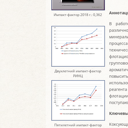
Аннотац
Импакт-фактор 2018 г.: 0,362
В работ
различно
минерал
процесс
техниче
флотацио
группов
аромати
Двухлетний импакт-фактор
РИНЦ
повысить
использо
реагента
флотации
поступаю
Ключевы
Коксующ
Пятилетний импакт-фактор