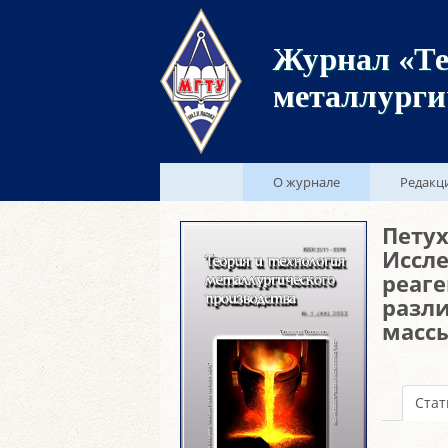
Журнал «Те
металлурги
О журнале
Редакц
Петух
Иссл
реаге
разл
масс
Стат