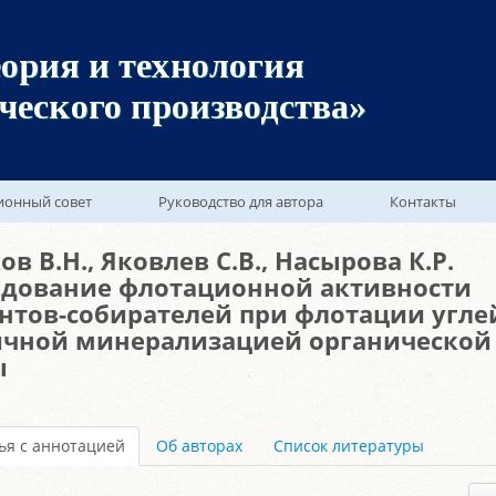
ория и технология
ческого производства»
ионный совет
Руководство для автора
Контакты
ов В.Н., Яковлев С.В., Насырова К.Р.
едование флотационной активности
нтов-собирателей при флотации угле
ичной минерализацией органической
ы
ья с аннотацией
Об авторах
Список литературы