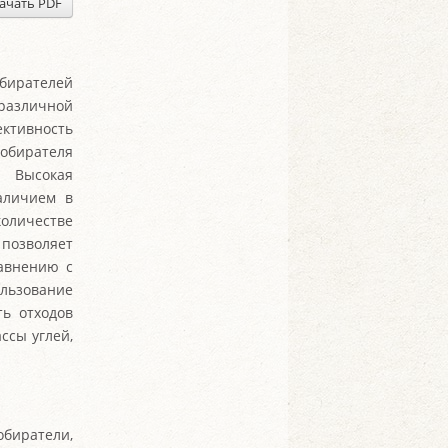
ачать PDF
бирателей
различной
ктивность
обирателя
. Высокая
аличием в
личестве
позволяет
равнению с
ользование
ть отходов
ссы углей,
иратели,