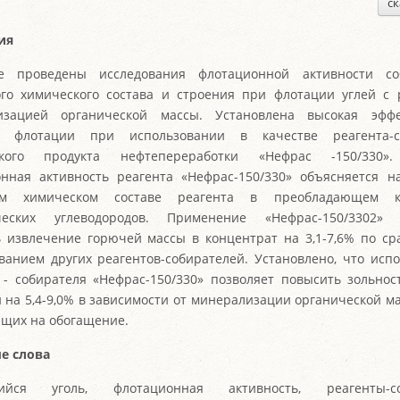
ск
ия
е проведены исследования флотационной активности со
го химического состава и строения при флотации углей с 
изацией органической массы. Установлена высокая эффе
а флотации при использовании в качестве реагента-с
ского продукта нефтепереработки «Нефрас -150/330»
нная активность реагента «Нефрас-150/330» объясняется н
ом химическом составе реагента в преобладающем ко
ческих углеводородов. Применение «Нефрас-150/3302» 
 извлечение горючей массы в концентрат на 3,1-7,6% по с
ванием других реагентов-собирателей. Установлено, что исп
 - собирателя «Нефрас-150/330» позволяет повысить зольнос
 на 5,4-9,0% в зависимости от минерализации органической ма
щих на обогащение.
е слова
ийся уголь, флотационная активность, реагенты-соб